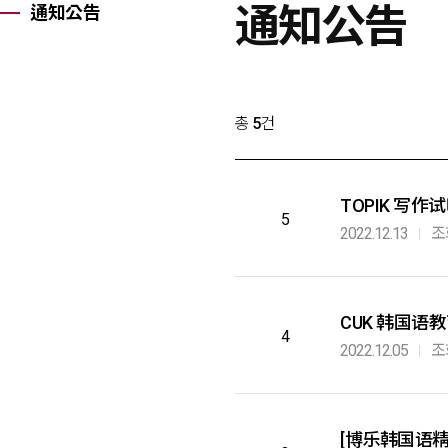
通知公告
通知公告
X(트위터)
페이스북
네이버블로그
URL 복사
프린트
총
5
건
TOPIK 写作
5
2022.12.13
조
CUK 韩国
4
2022.12.05
조
[博乐韩国语精