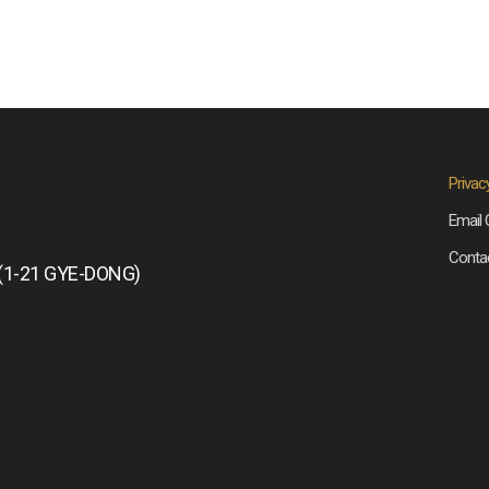
Privac
Email 
Conta
(1-21 GYE-DONG)