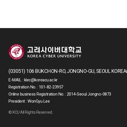
(03051) 106 BUKCHON-RO, JONGNO-GU, SEOUL KOREA
E-MAIL : klec@koreacu.ac.kr
Registration No. : 101-82-23957
Online business Registration No. : 2014-Seoul Jongno-0873
President : WonGyu Lee
© KCU All Rights Reserved.