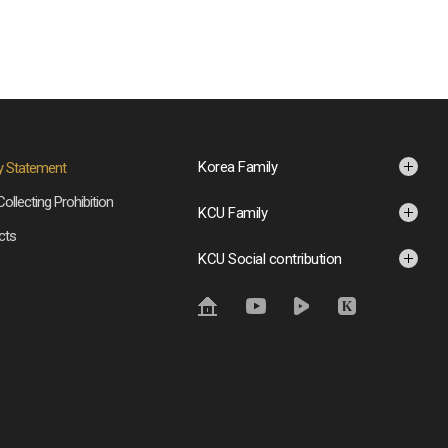
Korea Family
y Statement
Collecting Prohibition
KCU Family
cts
KCU Social contribution